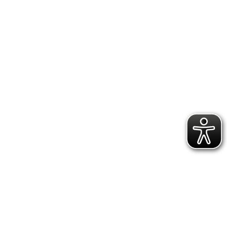
GEN
ERE